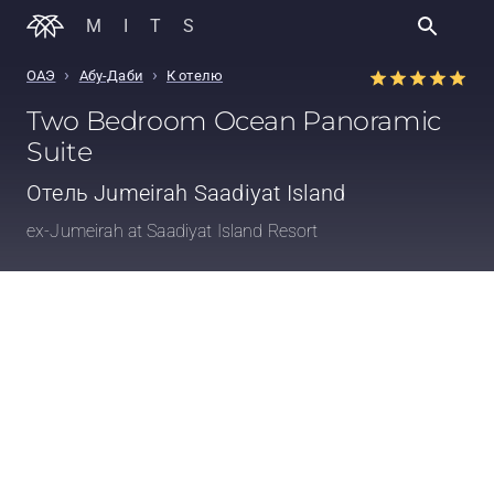
MITS
›
›
ОАЭ
Абу-Даби
К отелю
Two Bedroom Ocean Panoramic
Suite
Отель
Jumeirah Saadiyat Island
ex-Jumeirah at Saadiyat Island Resort