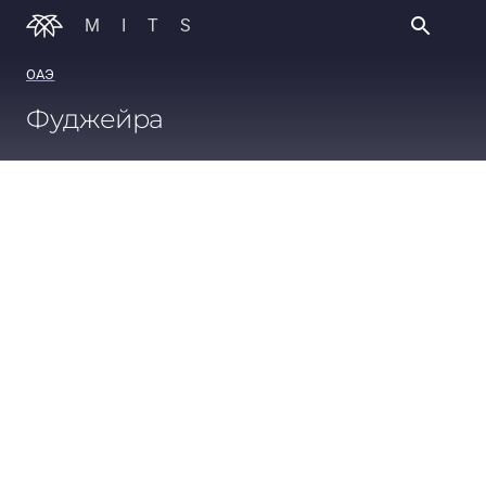
MITS
ОАЭ
Фуджейра