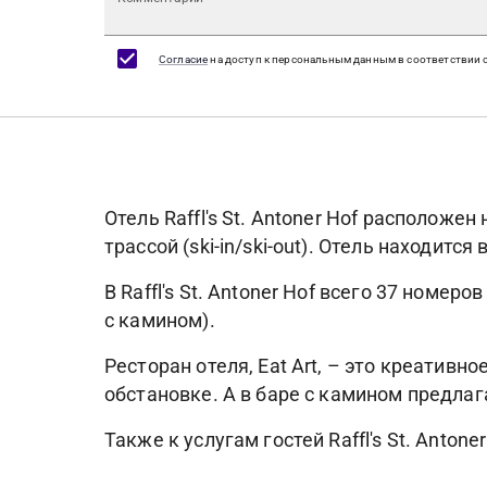
Согласие
на доступ к персональным данным в соответствии 
Отель Raffl's St. Antoner Hof расположе
трассой (ski-in/ski-out). Отель находитс
В Raffl's St. Antoner Hof всего 37 номер
с камином).
Ресторан отеля, Eat Art, – это креати
обстановке. А в баре с камином предла
Также к услугам гостей Raffl's St. Anto