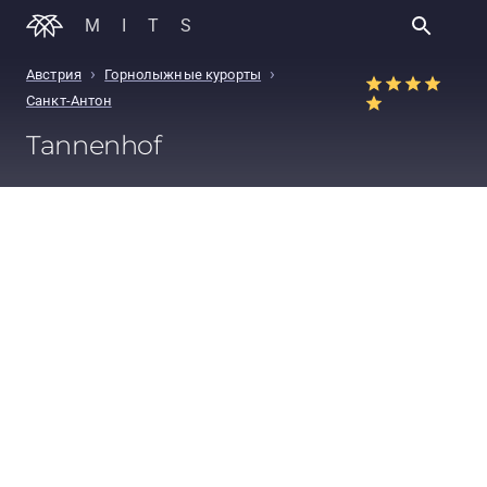
MITS
›
›
Австрия
Горнолыжные курорты
Санкт-Антон
Tannenhof