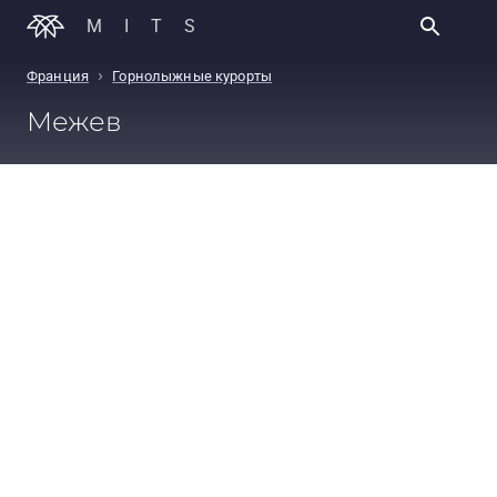
MITS
›
Франция
Горнолыжные курорты
Межев