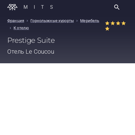
MITS
›
›
Франция
Горнолыжные курорты
Мерибель
›
К отелю
Prestige Suite
Отель
Le Coucou