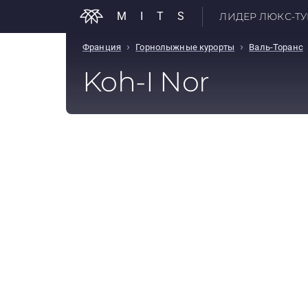
MITS
ЛИДЕР ЛЮКС-ТУР
›
›
Франция
Горнолыжные курорты
Валь-Торанс
Koh-I Nor