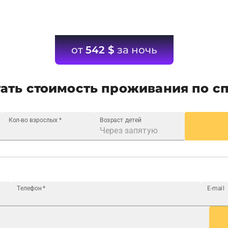
от
542
$
за ночь
ать стоимость проживания по с
Кол-во взрослых
*
Возраст детей
Телефон
*
E-mail