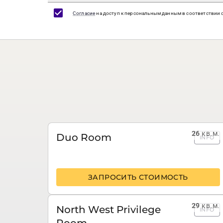
Согласие
на доступ к персональным данным в соответствии 
26
кв.м.
Duo Room
INFO
ЗАПРОСИТЬ СТОИМОСТЬ
29
кв.м.
North West Privilege
INFO