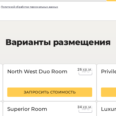
с
Политикой обработки персональных данных
Варианты размещения
26
кв.м.
North West Duo Room
Privi
INFO
ЗАПРОСИТЬ СТОИМОСТЬ
34
кв.м.
Superior Room
Luxu
INFO