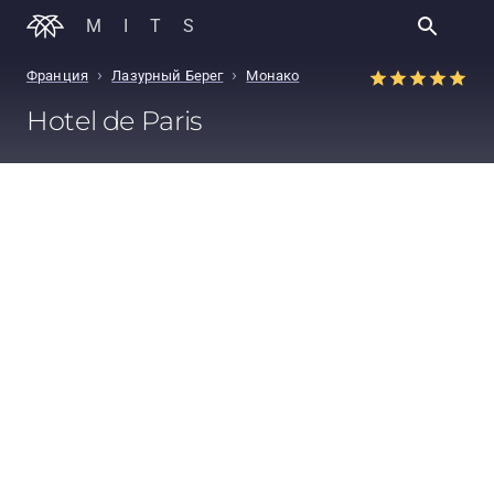
MITS
›
›
Франция
Лазурный Берег
Монако
Hotel de Paris