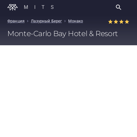
MITS
›
›
Франция
Лазурный Берег
Монако
Monte-Carlo Bay Hotel & Resort