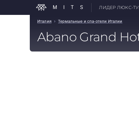
MITS
ЛИДЕР ЛЮКС-ТУР
›
Италия
Термальные и спа-отели Италии
Abano Grand Hot