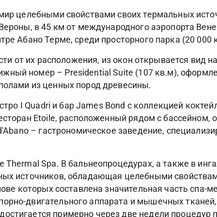
 мир целебными свойствами своих термальных источ
 Вероны, в 45 км от международного аэропорта Вене
тре Абано Терме, среди просторного парка (20 000 к
ости от их расположения, из окон открывается вид н
ый номер – Presidential Suite (107 кв.м), оформл
полами из ценных пород древесины.
истро I Quadri и бар James Bond с коллекцией коктей
есторан Etoile, расположенный рядом с бассейном, 
o d'Abano – гастрономическое заведение, специализ
 Thermal Spa. В бальнеопроцедурах, а также в инг
ьных источников, обладающая целебными свойствам
снове которых составлена значительная часть спа-
порно-двигательного аппарата и мышечных тканей,
достигается примерно через две недели процедур 