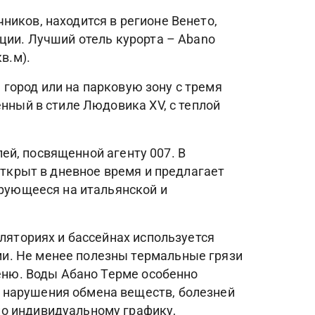
ников, находится в регионе Венето,
ции. Лучший отель курорта – Abano
в.м).
а город или на парковую зону с тремя
енный в стиле Людовика XV, с теплой
лей, посвященной агенту 007. В
открыт в дневное время и предлагает
ирующееся на итальянской и
аляториях и бассейнах используется
и. Не менее полезны термальные грязи
меню. Воды Абано Терме особенно
 нарушения обмена веществ, болезней
по индивидуальному графику,