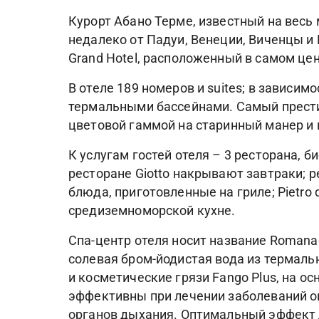
Курорт Абано Терме, известный на весь
недалеко от Падуи, Венеции, Виченцы и
Grand Hotel, расположенный в самом цен
В отеле 189 номеров и suites; в зависим
термальными бассейнами. Самый престижн
цветовой гаммой на старинный манер и 
К услугам гостей отеля – 3 ресторана, б
ресторане Giotto накрывают завтраки; р
блюда, приготовленные на гриле; Pietr
средиземноморской кухне.
Спа-центр отеля носит название Romanae
солевая бром-йодистая вода из термал
и косметические грязи Fango Plus, на о
эффективны при лечении заболеваний о
органов дыхания. Оптимальный эффект 