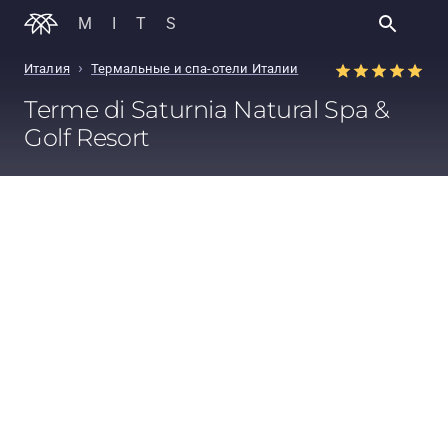
MITS
›
Италия
Термальные и спа-отели Италии
Terme di Saturnia Natural Spa &
Golf Resort