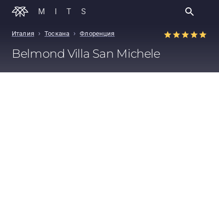
MITS
›
›
Италия
Тоскана
Флоренция
Belmond Villa San Michele