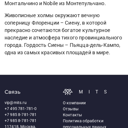
Монтальчино и Nobile из Монтепульчано.
Живописные холмы окружают вечную
соперницу Флоренции – Сиену, в которой
прекрасно сочетаются богатое культурное
наследие и атмосфера тихого провинциального
города. Гордость Сиены – Пьяцца-дель-Кампо,
одна из самых красивых площадей в мире.
Связь
MITS
vip@mits.ru
О компании
+7 495 781-781-0
Отзывы
+7 985 8-781-781
Контакты
+7 985 8-781-781
Политика обработки
117418, Москва,
персональных данных