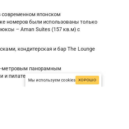
 в современном японском
лке номеров были использованы только
ксы – Aman Suites (157 кв.м) с
сками, кондитерская и бар The Lounge
 30-метровым панорамным
 и пилатеса.
Мы используем cookies
ХОРОШО