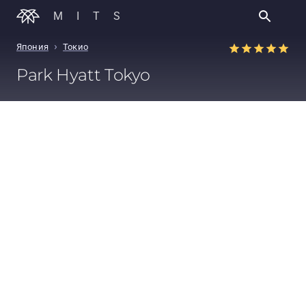
MITS
›
Япония
Токио
Park Hyatt Tokyo