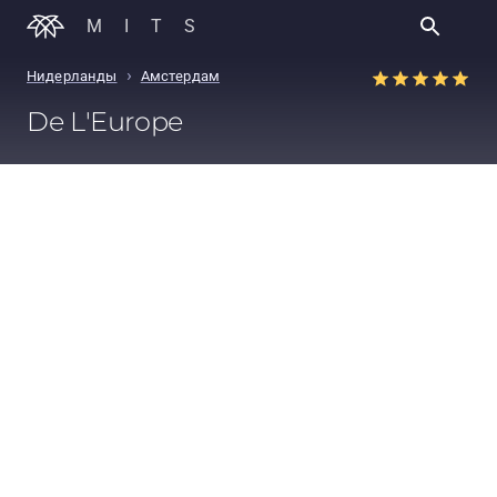
MITS
›
Нидерланды
Амстердам
De L'Europe