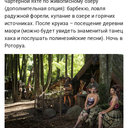
чартерной яхте по живописному озеру
(дополнительная опция): барбекю, ловля
радужной форели, купание в озере и горячих
источниках. После круиза – посещение деревни
маори (можно будет увидеть знаменитый танец
хака и послушать полинезийские песни). Ночь в
Роторуа.