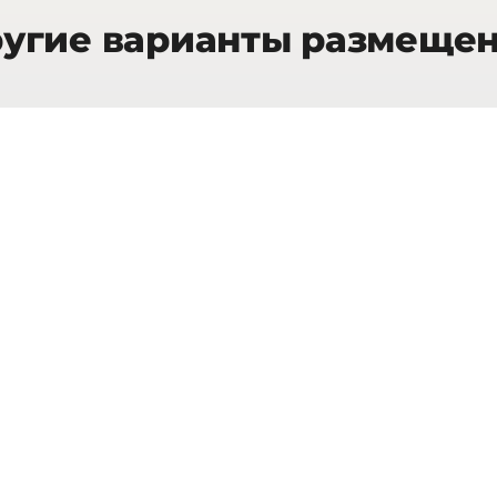
угие варианты размеще
115
кв.м.
Senior Suite
Pool V
INFO
/
ОСТАВИТЬ
от 1235 €
ЗАЯВКУ
ночь
Отели