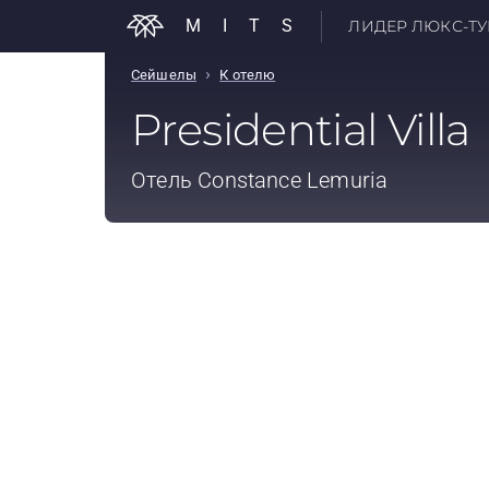
MITS
ЛИДЕР ЛЮКС-ТУР
›
Сейшелы
К отелю
Presidential Villa
Отель
Constance Lemuria