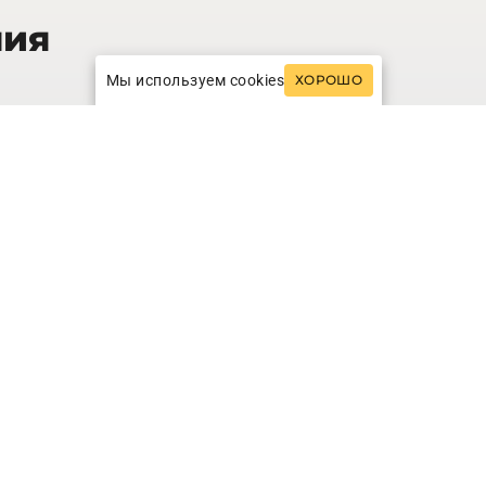
ния
Мы используем cookies
ХОРОШО
725
кв.м.
illa
INFO
/
ОСТАВИТЬ
от 2470 €
ЗАЯВКУ
ночь