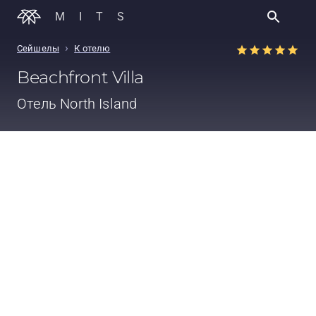
MITS
›
Сейшелы
К отелю
Beachfront Villa
Отель
North Island