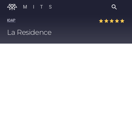
MITS
ЮАР
La Residence