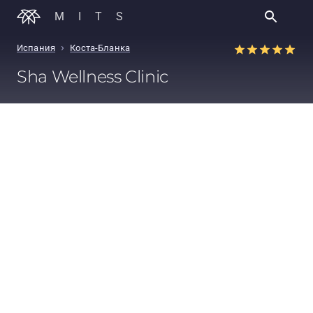
MITS
›
Испания
Коста-Бланка
Sha Wellness Clinic