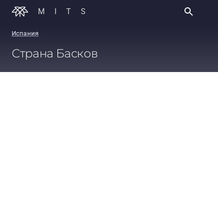
MITS
Испания
Страна Басков