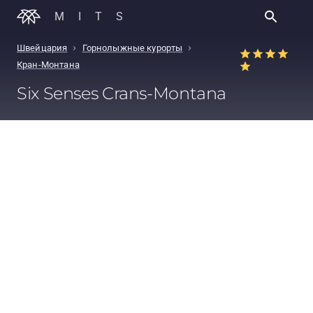
MITS
›
›
Швейцария
Горнолыжные курорты
Кран-Монтана
Six Senses Crans-Montana