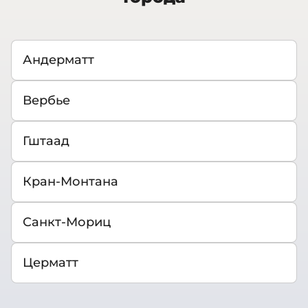
Андерматт
Вербье
Гштаад
Кран-Монтана
Санкт-Мориц
Церматт