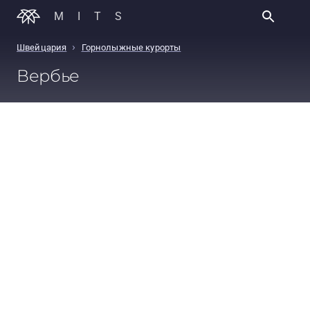
MITS
›
Швейцария
Горнолыжные курорты
Вербье