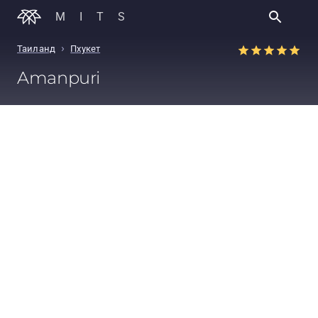
MITS
›
Таиланд
Пхукет
Amanpuri