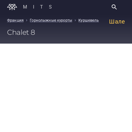
MITS
›
›
Франция
Горнолыжные курорты
Куршевель
Шале
Chalet 8