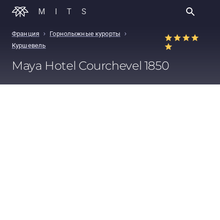
MITS
›
›
Франция
Горнолыжные курорты
Куршевель
Maya Hotel Courchevel 1850