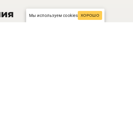
ния
Мы используем cookies
ХОРОШО
42
кв.м.
tige Room
INFO
ЗАПРОСИТЬ СТОИМОСТЬ
91
кв.м.
Bedroom Suite
INFO
ЗАПРОСИТЬ СТОИМОСТЬ
141
кв.м.