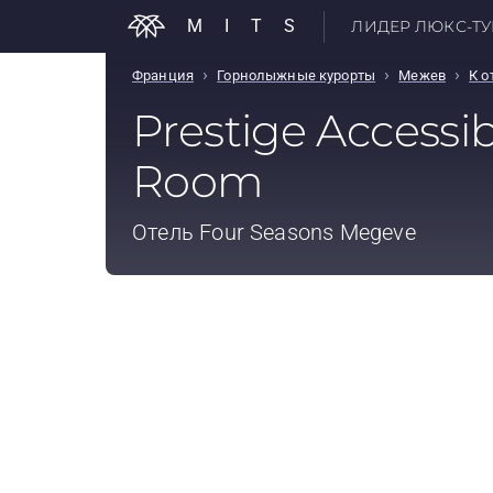
MITS
ЛИДЕР ЛЮКС-ТУР
›
›
›
Франция
Горнолыжные курорты
Межев
К 
Prestige Accessib
Room
Отель
Four Seasons Megeve