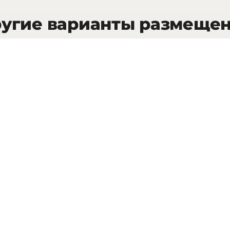
угие варианты размеще
42
кв.м.
Deluxe Room
Pres
INFO
ЗАПРОСИТЬ СТОИМОСТЬ
81
кв.м.
Suite Rochebrune
One-
INFO
ЗАПРОСИТЬ СТОИМОСТЬ
119
кв.м.