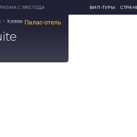
ИЗМА С 1993 ГОДА
ВИП-ТУРЫ
СТРАН
›
н
К отелю
Палас-отель
ite