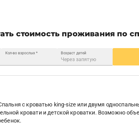
ать стоимость проживания по с
Кол-во взрослых
*
Возраст детей
 Спальня с кроватью king-size или двумя односпаль
тельной кровати и детской кроватки. Возможно об
ребенок.