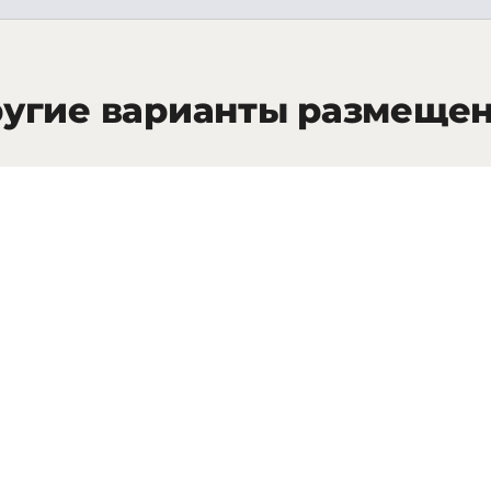
угие варианты размеще
25
кв.м.
Classic Garden Room
Class
INFO
ЗАПРОСИТЬ СТОИМОСТЬ
40
кв.м.
Deluxe Room
Junio
INFO
ЗАПРОСИТЬ СТОИМОСТЬ