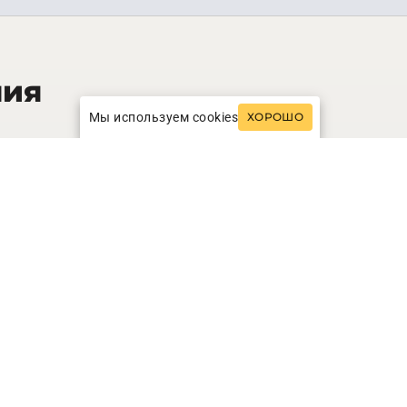
ния
Мы используем cookies
ХОРОШО
25
кв.м.
ic Sea View Room
INFO
ЗАПРОСИТЬ СТОИМОСТЬ
45
кв.м.
r Suite
INFO
ЗАПРОСИТЬ СТОИМОСТЬ