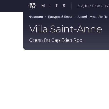
MITS
ЛИДЕР ЛЮКС-ТУР
›
›
Франция
Лазурный Берег
Антиб - Жуан-Ле-Пе
Viila Saint-Anne
Отель
Du Cap-Eden-Roc