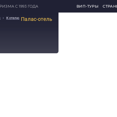
ИЗМА С 1993 ГОДА
ВИП-ТУРЫ
СТРАН
›
н
К отелю
Палас-отель