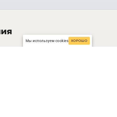
ния
Мы используем cookies
ХОРОШО
25
кв.м.
ic Sea View Room
INFO
ЗАПРОСИТЬ СТОИМОСТЬ
45
кв.м.
r Suite
INFO