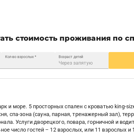
ать стоимость проживания по с
Кол-во взрослых
*
Возраст детей
арк и море. 5 просторных спален с кроватью king-s
хня, спа-зона (сауна, парная, тренажерный зал), тер
ла. Услуги дворецкого, повара, горничной и водит
ое число гостей – 12 взрослых, или 11 взрослых и 