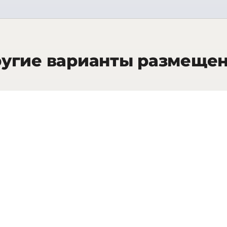
угие варианты размеще
25
кв.м.
Classic Garden Room
Class
INFO
ЗАПРОСИТЬ СТОИМОСТЬ
40
кв.м.
Deluxe Room
Junio
INFO