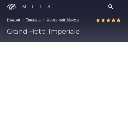
MITS
›
›
Италия
Тоскана
Форте-дей-Марми
Grand Hotel Imperiale