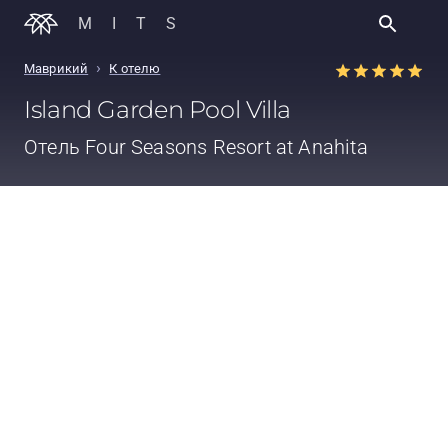
MITS
›
Маврикий
К отелю
Island Garden Pool Villa
Отель
Four Seasons Resort at Anahita