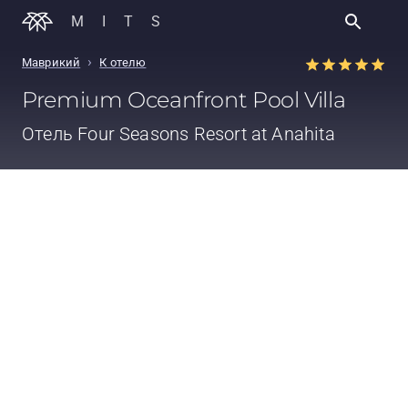
MITS
›
Маврикий
К отелю
Premium Oceanfront Pool Villa
Отель
Four Seasons Resort at Anahita