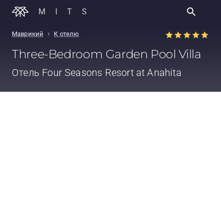
MITS
›
Маврикий
К отелю
Three-Bedroom Garden Pool Villa
Отель
Four Seasons Resort at Anahita