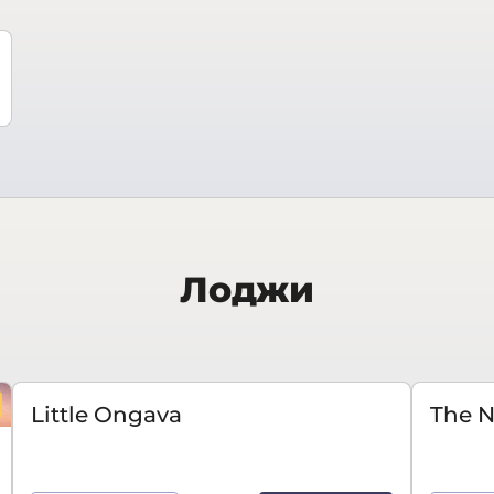
Лоджи
Little Ongava
The N