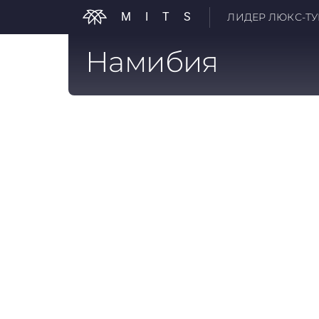
MITS
ЛИДЕР ЛЮКС-ТУР
Намибия