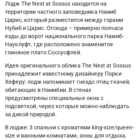
Лодж The Nest at Sossus находится на
территории частного заповедника Намиб
Царис, который разместился между горами
Нубиб и Царис. Отсюда – примерно полчаса
езды до ворот национального парка Намиб-
Науклуфт, где расположено знаменитое
глиняное плато Соссусфлей.
Идея оригинального облика The Nest at Sossus
принадлежит известному дизайнеру Порки
Хеферу: лодж напоминает гнездо птиц-ткачей,
обитающих в Намибии. В стенах
предусмотрены специальные окна с
подсветкой, через которые можно наблюдать
за дикой природой.
В лодже: 3 спальни с кроватями king-size/queen-
size и ванными комнатами, зоны для отдыха,