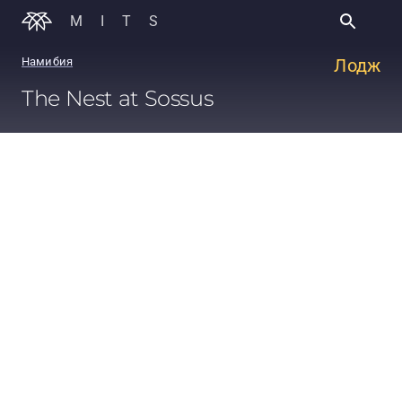
MITS
Намибия
Лодж
The Nest at Sossus