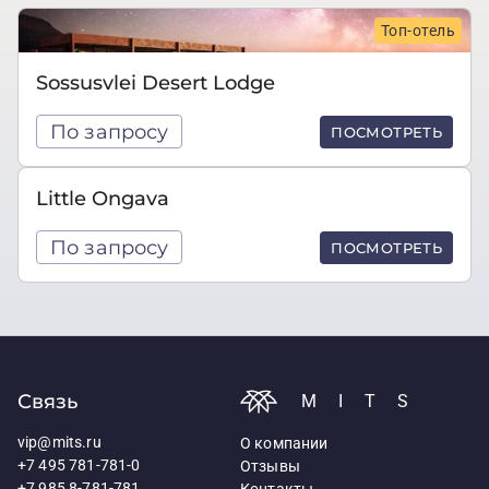
Топ-отель
Sossusvlei Desert Lodge
По запросу
ПОСМОТРЕТЬ
Little Ongava
По запросу
ПОСМОТРЕТЬ
Связь
MITS
vip@mits.ru
О компании
+7 495 781-781-0
Отзывы
+7 985 8-781-781