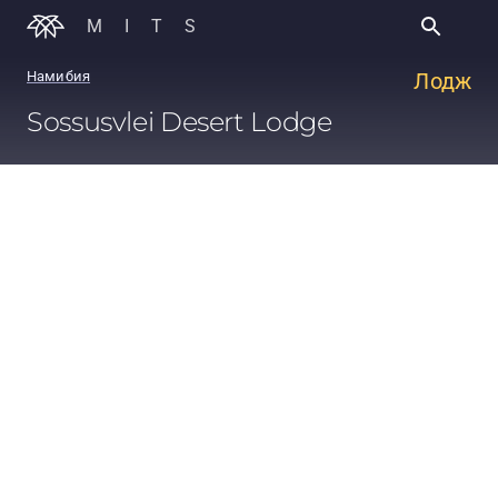
MITS
Намибия
Лодж
Sossusvlei Desert Lodge