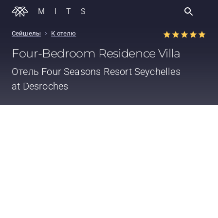
MITS
›
Сейшелы
К отелю
Four-Bedroom Residence Villa
Отель
Four Seasons Resort Seychelles
at Desroches