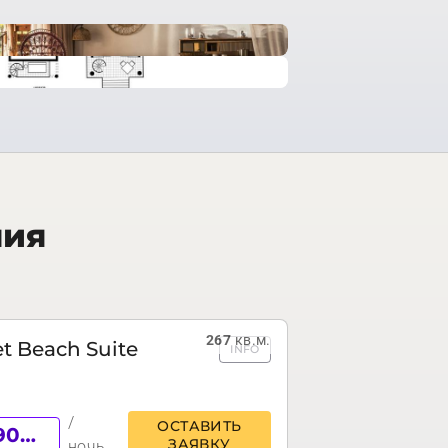
ния
267
кв.м.
t Beach Suite
INFO
/
ОСТАВИТЬ
от 1902 €
ЗАЯВКУ
ночь