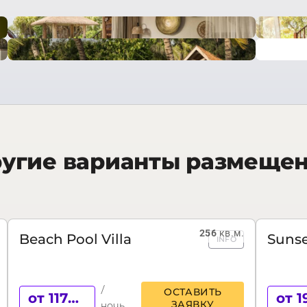
угие варианты размеще
256
кв.м.
Beach Pool Villa
Sunse
INFO
/
ОСТАВИТЬ
от 1177 €
ЗАЯВКУ
ночь