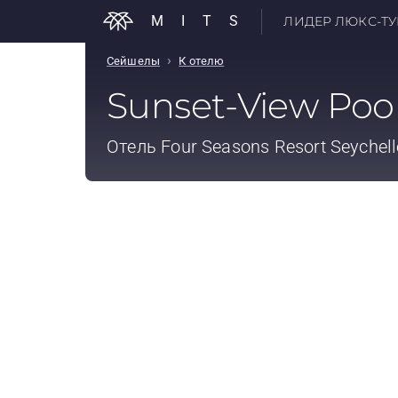
MITS
ЛИДЕР ЛЮКС-ТУР
›
Сейшелы
К отелю
Sunset-View Pool 
Отель
Four Seasons Resort Seychell