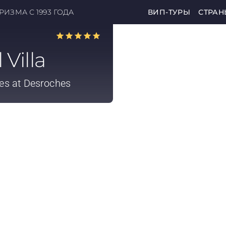
ИЗМА С 1993 ГОДА
ВИП-ТУРЫ
СТРАН
Villa
es at Desroches