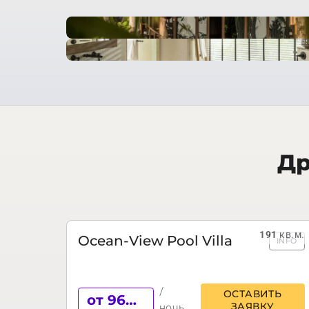
Др
191
кв.м.
Ocean-View Pool Villa
INFO
/
ОСТАВИТЬ
от 969 €
ЗАЯВКУ
ночь