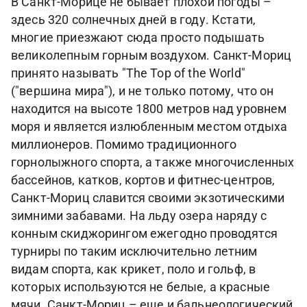
В Санкт-Морице не бывает плохой погоды –
здесь 320 солнечных дней в году. Кстати,
многие приезжают сюда просто подышать
великолепным горным воздухом. Санкт-Мориц
принято называть "The Top of the World"
("вершина мира"), и не только потому, что он
находится на высоте 1800 метров над уровнем
моря и является излюбленным местом отдыха
миллионеров. Помимо традиционного
горнолыжного спорта, а также многочисленных
бассейнов, катков, кортов и фитнес-центров,
Санкт-Мориц славится своими экзотическими
зимними забавами. На льду озера наряду с
конным скиджорингом ежегодно проводятся
турниры по таким исключительно летним
видам спорта, как крикет, поло и гольф, в
которых используются не белые, а красные
мячи. Санкт-Мориц – еще и бальнеологический