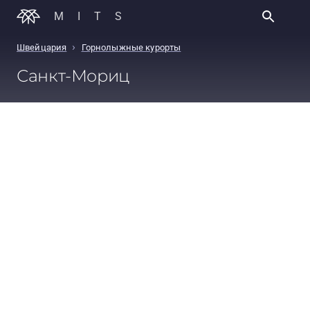
MITS
›
Швейцария
Горнолыжные курорты
Санкт-Мориц