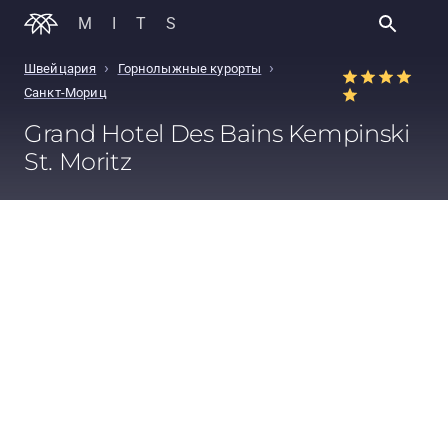
MITS
›
›
Швейцария
Горнолыжные курорты
Санкт-Мориц
Grand Hotel Des Bains Kempinski
St. Moritz