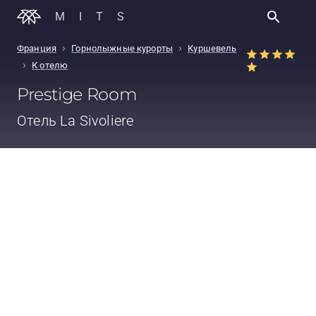
MITS
›
›
Франция
Горнолыжные курорты
Куршевель
›
К отелю
Prestige Room
Отель
La Sivoliere