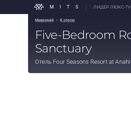
MITS
ЛИДЕР ЛЮКС-ТУР
›
Маврикий
К отелю
Five-Bedroom Ro
Sanctuary
Отель
Four Seasons Resort at Anahi