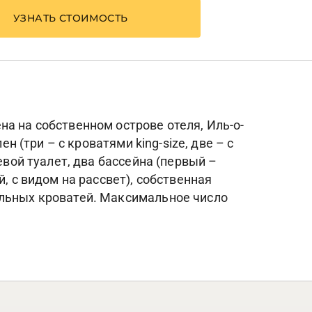
УЗНАТЬ СТОИМОСТЬ
а на собственном острове отеля, Иль-о-
н (три – с кроватями king-size, две – с
евой туалет, два бассейна (первый –
, с видом на рассвет), собственная
ельных кроватей. Максимальное число