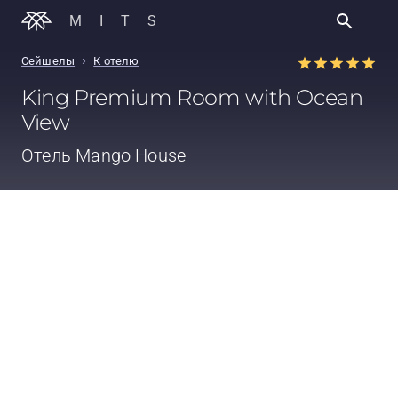
MITS
›
Сейшелы
К отелю
King Premium Room with Ocean
View
Отель
Mango House