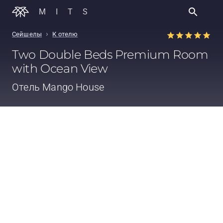
MITS
›
Сейшелы
К отелю
Two Double Beds Premium Room
with Ocean View
Отель
Mango House