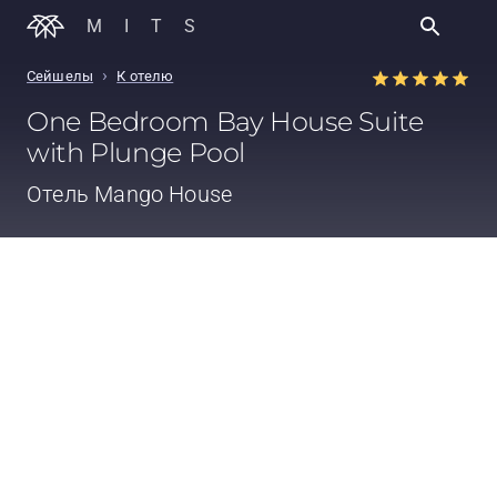
MITS
›
Сейшелы
К отелю
One Bedroom Bay House Suite
with Plunge Pool
Отель
Mango House