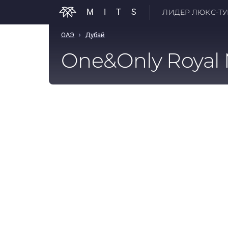
MITS
ЛИДЕР ЛЮКС-ТУР
›
ОАЭ
Дубай
One&Only Royal 