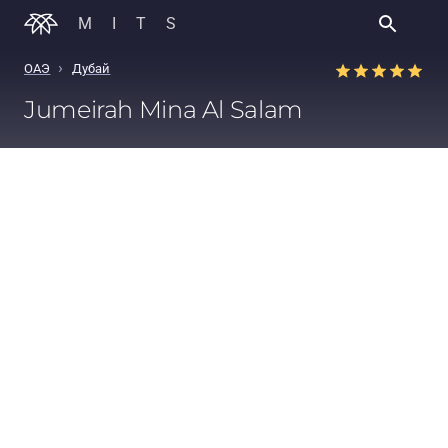
MITS
›
ОАЭ
Дубай
Jumeirah Mina Al Salam