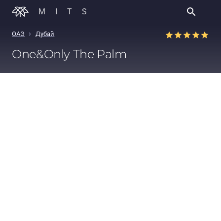
MITS
›
ОАЭ
Дубай
One&Only The Palm